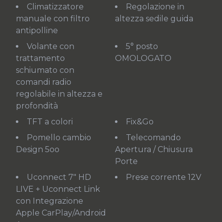
Climatizzatore
Regolazione in
manuale con filtro
altezza sedile guida
antipolline
Volante con
5° posto
trattamento
OMOLOGATO
schiumato con
comandi radio
regolabile in altezza e
profondità
TFT a colori
Fix&Go
Pomello cambio
Telecomando
Design 5oo
Apertura / Chiusura
Porte
Uconnect 7" HD
Prese corrente 12V
LIVE + Uconnect Link
con Integrazione
Apple CarPlay/Android