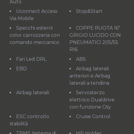
Auto
Uconnect Access
Stop&Start
Via Mobile
Specchi esterni
COPPE RUOTA 16"
color carrozzeria con
GRIGIO LUCIDO CON
comando meccanico
PNEUMATICI 205/55
R16
Fari Led DRL
ABS
EBD
Airbag laterali
anteriori e Airbag
laterali a tendina
Airbag laterali
Servosterzo
elettrico Dualdrive
con funzione City
ESC controllo
Cruise Control
stabilità
TPMS (sistema di
Hill Holder