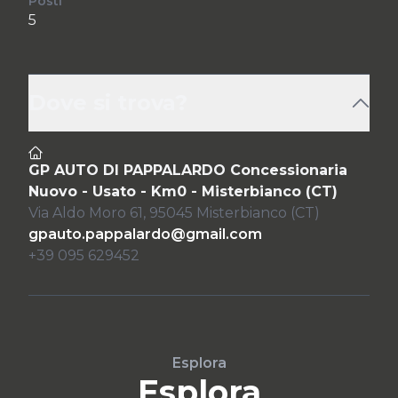
Posti
5
Dove si trova?
GP AUTO DI PAPPALARDO Concessionaria
Nuovo - Usato - Km0 - Misterbianco (CT)
Via Aldo Moro 61, 95045 Misterbianco (CT)
gpauto.pappalardo@gmail.com
+39 095 629452
Esplora
Esplora