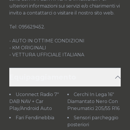
ulteriori informazioni sui servizi e/o chiarimenti vi 
invito a contattarci o visitare il nostro sito web.

Tel: 095629452.

- AUTO IN OTTIME CONDIZIONI

- KM ORIGINALI

- VETTURA UFFICIALE ITALIANA
Equipaggiamento
Uconnect Radio 7"
Cerchi In Lega 16"
DAB NAV + Car
Diamantato Nero Con
Play/Android Auto
Pneumatici 205/55 R16
Fari Fendinebbia
Sensori parcheggio
posteriori