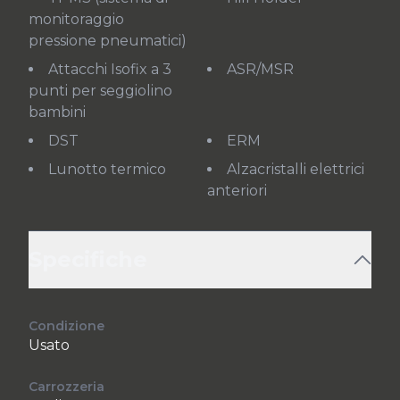
monitoraggio
pressione pneumatici)
Attacchi Isofix a 3
ASR/MSR
punti per seggiolino
bambini
DST
ERM
Lunotto termico
Alzacristalli elettrici
anteriori
Specifiche
Condizione
Usato
Carrozzeria