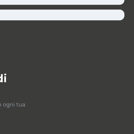
di
n ogni tua