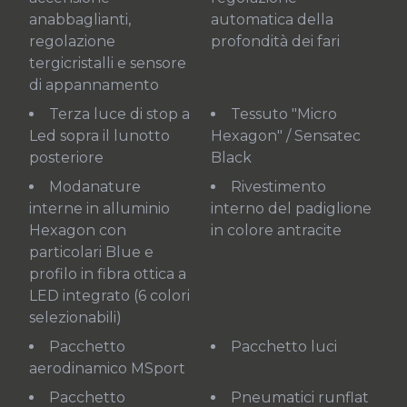
anabbaglianti,
automatica della
regolazione
profondità dei fari
tergicristalli e sensore
di appannamento
Terza luce di stop a
Tessuto "Micro
Led sopra il lunotto
Hexagon" / Sensatec
posteriore
Black
Modanature
Rivestimento
interne in alluminio
interno del padiglione
Hexagon con
in colore antracite
particolari Blue e
profilo in fibra ottica a
LED integrato (6 colori
selezionabili)
Pacchetto
Pacchetto luci
aerodinamico MSport
Pacchetto
Pneumatici runflat