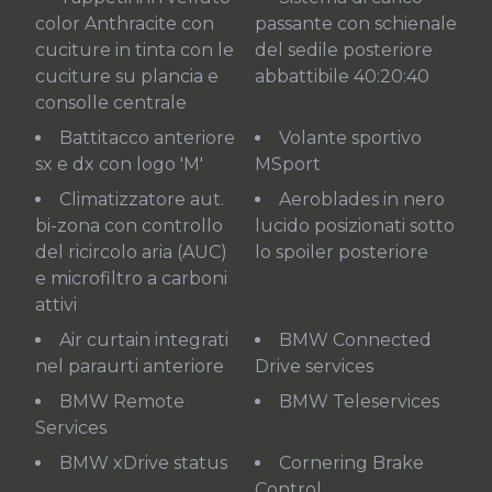
color Anthracite con
passante con schienale
cuciture in tinta con le
del sedile posteriore
cuciture su plancia e
abbattibile 40:20:40
consolle centrale
Battitacco anteriore
Volante sportivo
sx e dx con logo 'M'
MSport
Climatizzatore aut.
Aeroblades in nero
bi-zona con controllo
lucido posizionati sotto
del ricircolo aria (AUC)
lo spoiler posteriore
e microfiltro a carboni
attivi
Air curtain integrati
BMW Connected
nel paraurti anteriore
Drive services
BMW Remote
BMW Teleservices
Services
BMW xDrive status
Cornering Brake
Control