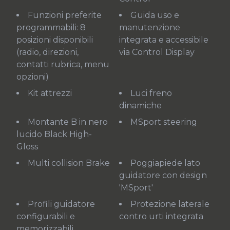
Funzioni preferite
Guida uso e
programmabili: 8
manutenzione
posizioni disponibili
integrata e accessibile
(radio, direzioni,
via Control Display
contatti rubrica, menu
opzioni)
Kit attrezzi
Luci freno
dinamiche
Montante B in nero
MSport steering
lucido Black High-
Gloss
Multi collision Brake
Poggiapiede lato
guidatore con design
'MSport'
Profili guidatore
Protezione laterale
configurabili e
contro urti integrata
memorizzabili