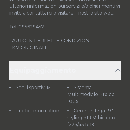
ulteriori informazioni sui servizi e/o chiarimenti vi 
invito a contattarci o visitare il nostro sito web.

Tel: 095629452.

- AUTO IN PERFETTE CONDIZIONI

- KM ORIGINALI
Equipaggiamento
Sedili sportivi M
Sistema
Multimediale Pro da
10,25"
Traffic Information
Cerchi in lega 19''
styling 919 M bicolore
(225/45 R 19)