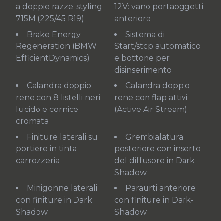
a doppie razze, styling
12V: vano portaoggetti
715M (225/45 R19)
anteriore
Brake Energy
Sistema di
Regeneration (BMW
Start/stop automatico
EfficientDynamics)
e bottone per
disinserimento
Calandra doppio
Calandra doppio
rene con 8 listelli neri
rene con flap attivi
lucido e cornice
(Active Air Stream)
cromata
Finiture laterali su
Grembialatura
portiere in tinta
posteriore con inserto
carrozzeria
del diffusore in Dark
Shadow
Minigonne laterali
Paraurti anteriore
con finiture in Dark
con finiture in Dark-
Shadow
Shadow