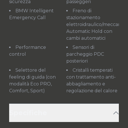
sicurezza
passeggeri
BMW Intelligent
Freno di
Emergency Call
stazionamento
elettroidraulico/meccanico
Automatic Hold con
cambi automatici
Performance
Sensori di
control
parcheggio PDC
posteriori
Selettore del
Cristalli temperati
feeling di guida (con
con trattamento anti-
modalità Eco PRO,
abbagliamento e
Comfort, Sport)
regolazione del calore
Specifiche