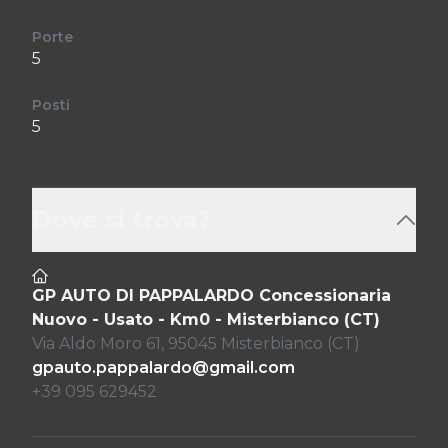
Porte
5
Posti
5
Dove si trova?
GP AUTO DI PAPPALARDO Concessionaria
Nuovo - Usato - Km0 - Misterbianco (CT)
Via Aldo Moro 61, 95045 Misterbianco (CT)
gpauto.pappalardo@gmail.com
+39 095 629452