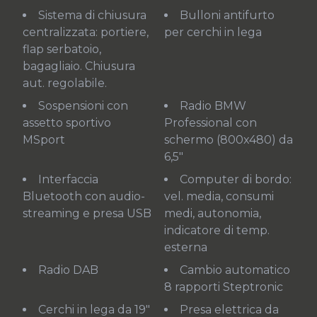
Sistema di chiusura
Bulloni antifurto
centralizzata: portiere,
per cerchi in lega
flap serbatoio,
bagagliaio. Chiusura
aut. regolabile.
Sospensioni con
Radio BMW
assetto sportivo
Professional con
MSport
schermo (800x480) da
6,5"
Interfaccia
Computer di bordo:
Bluetooth con audio-
vel. media, consumi
streaming e presa USB
medi, autonomia,
indicatore di temp.
esterna
Radio DAB
Cambio automatico
8 rapporti Steptronic
Cerchi in lega da 19"
Presa elettrica da