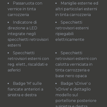
Passaruota con
Maniglie esterne ed
vernice in tinta
altri particolari esterni
carrozzeria
in tinta carrozzeria
Indicatore di
Specchietti
direzione a LED
retrovisori esterni
integrate negli
ripiegabili
specchietti retrovisori
elettricamente
esterni
Specchietti
Specchietti
retrovisori esterni con
retrovisori esterni con
reg. elett., riscaldati e
calotta verniciata in
asferici
tinta carrozzeria e
base nero opaca
Badge 'M' sulle
Badge 'sDrive' o
fiancate anteriori a
'xDrive' e dettaglio
sinistra e destra
modello sul
portellone posteriore
a sinistra e destra