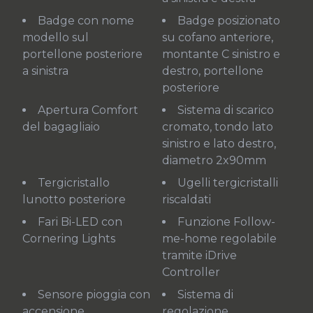
Badge con nome
Badge posizionato
modello sul
su cofano anteriore,
portellone posteriore
montante C sinistro e
a sinistra
destro, portellone
posteriore
Apertura Comfort
Sistema di scarico
del bagagliaio
cromato, tondo lato
sinistro e lato destro,
diametro 2x90mm
Tergicristallo
Ugelli tergicristalli
lunotto posteriore
riscaldati
Fari Bi-LED con
Funzione Follow-
Cornering Lights
me-home regolabile
tramite iDrive
Controller
Sensore pioggia con
Sistema di
accensione
regolazione