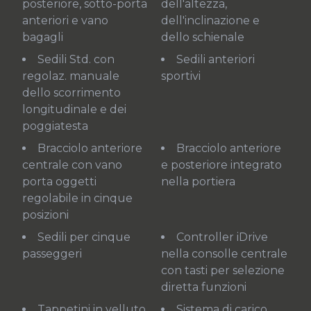
posteriore, sotto-porta
dell'altezza,
anteriori e vano
dell'inclinazione e
bagagli
dello schienale
Sedili Std. con
Sedili anteriori
regolaz. manuale
sportivi
dello scorrimento
longitudinale e dei
poggiatesta
Bracciolo anteriore
Bracciolo anteriore
centrale con vano
e posteriore integrato
porta oggetti
nella portiera
regolabile in cinque
posizioni
Sedili per cinque
Controller iDrive
passeggeri
nella consolle centrale
con tasti per selezione
diretta funzioni
Tappetini in velluto
Sistema di carico