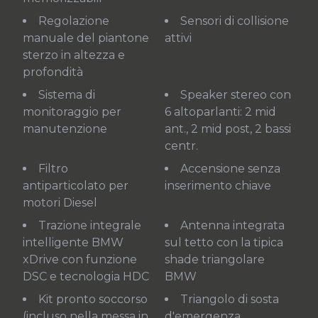
Regolazione
Sensori di collisione
manuale del piantone
attivi
sterzo in altezza e
profondità
Sistema di
Speaker stereo con
monitoraggio per
6 altoparlanti: 2 mid
manutenzione
ant., 2 mid post, 2 bassi
centr.
Filtro
Accensione senza
antiparticolato per
inserimento chiave
motori Diesel
Trazione integrale
Antenna integrata
intelligente BMW
sul tetto con la tipica
xDrive con funzione
shade triangolare
DSC e tecnologia HDC
BMW
Kit pronto soccorso
Triangolo di sosta
(incluso nella messa in
d'emergenza