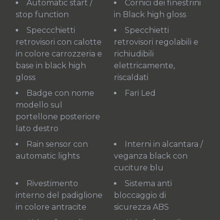
Automatic start /
Cornici dei finestrini
stop function
in Black high gloss
Speccchietti
Specchietti
retrovisori con calotte
retrovisori regolabili e
in colore carrozzeria e
richiudibili
base in black high
elettricamente,
gloss
riscaldati
Badge con nome
Fari Led
modello sul
portellone posteriore
lato destro
Rain sensor con
Interni in alcantara /
automatic lights
veganza black con
cuciture blu
Rivestimento
Sistema anti
interno del padiglione
bloccaggio di
in colore antracite
sicurezza ABS