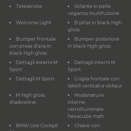
Teleservice
Volante in pelle
veganza multifuzione
Welcome Light
B pillar in black high
gloss
Bumper frontale
Bumper posteriore
con prese d'aria in
in black high gloss
black high gloss
Dettagli esterni M
Dettagli interni M
Sport
Sport
Dettagli M Sport
Griglia frontale con
listelli verticali e obliqui
M high gloss
Modanature
shadowline
interne
retroilluminate
hexacube matt
BMW Live Cockpit
Chiave con