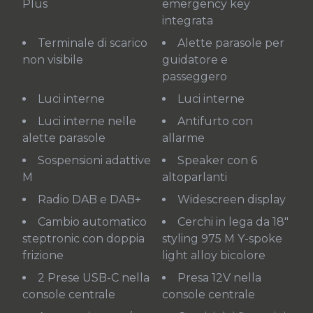
Plus
emergency key
integrata
Terminale di scarico
Alette parasole per
non visibile
guidatore e
passeggero
Luci interne
Luci interne
Luci interne nelle
Antifurto con
alette parasole
allarme
Sospensioni adattive
Speaker con 6
M
altoparlanti
Radio DAB e DAB+
Widescreen display
Cambio automatico
Cerchi in lega da 18"
steptronic con doppia
styling 975 M Y-spoke
frizione
light alloy bicolore
2 Prese USB-C nella
Presa 12V nella
console centrale
console centrale