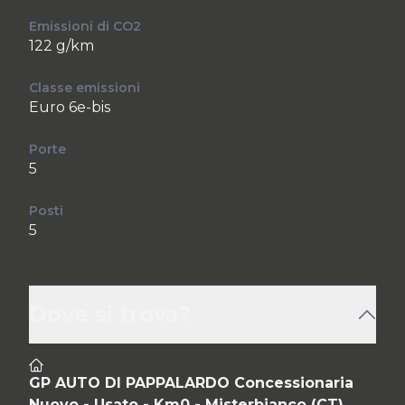
Emissioni di CO2
122 g/km
Classe emissioni
Euro 6e-bis
Porte
5
Posti
5
Dove si trova?
GP AUTO DI PAPPALARDO Concessionaria
Nuovo - Usato - Km0 - Misterbianco (CT)