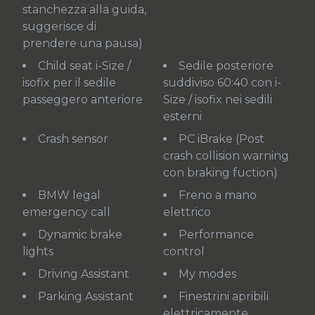
stanchezza alla guida,
suggerisce di
prendere una pausa)
Child seat i-Size /
Sedile posteriore
isofix per il sedile
suddiviso 60:40 con i-
passeggero anteriore
Size / isofix nei sedili
esterni
Crash sensor
PC iBrake (Post
crash collision warning
con braking fuction)
BMW legal
Freno a mano
emergency call
elettrico
Dynamic brake
Performance
lights
control
Driving Assistant
My modes
Parking Assistant
Finestrini apribili
elettricamente