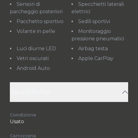
Sensori di
Specchietti laterali
parcheggio posteriori
elettrici
Pacchetto sportivo
Sedili sportivi
Volante in pelle
Monitoraggio
pressione pneumatici
Luci diurne LED
Airbag testa
Vetri oscurati
Apple CarPlay
Android Auto
Specifiche
Condizione
Usato
Carrozzeria