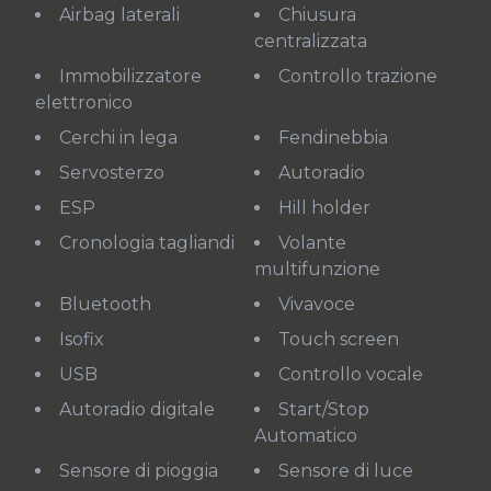
Airbag laterali
Chiusura
centralizzata
Immobilizzatore
Controllo trazione
elettronico
Cerchi in lega
Fendinebbia
Servosterzo
Autoradio
ESP
Hill holder
Cronologia tagliandi
Volante
multifunzione
Bluetooth
Vivavoce
Isofix
Touch screen
USB
Controllo vocale
Autoradio digitale
Start/Stop
Automatico
Sensore di pioggia
Sensore di luce