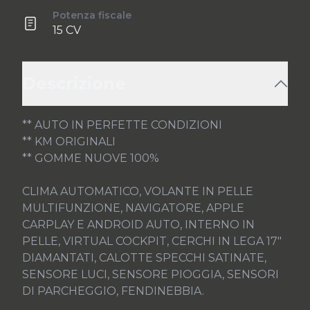
Potenza fiscale
15 CV
Descrizione
** AUTO IN PERFETTE CONDIZIONI

** KM ORIGINALI

** GOMME NUOVE 100%

CLIMA AUTOMATICO, VOLANTE IN PELLE 
MULTIFUNZIONE, NAVIGATORE, APPLE 
CARPLAY E ANDROID AUTO, INTERNO IN 
PELLE, VIRTUAL COCKPIT, CERCHI IN LEGA 17" 
DIAMANTATI, CALOTTE SPECCHI SATINATE, 
SENSORE LUCI, SENSORE PIOGGIA, SENSORI 
DI PARCHEGGIO, FENDINEBBIA.
