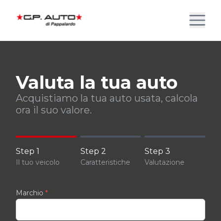
Valuta la tua auto
Acquistiamo la tua auto usata, calcola
ora il suo valore.
Step 1
Step 2
Step 3
Il tuo veicolo
Caratteristiche
Valutazione
Marchio
*