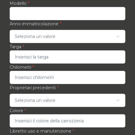
Modello
*
Anno immatricolazione
*
Seleziona un valore
Targa
*
Chilometri
*
Proprietari precedenti
*
Seleziona un valore
Colore
*
Libretto uso e manutenzione
*