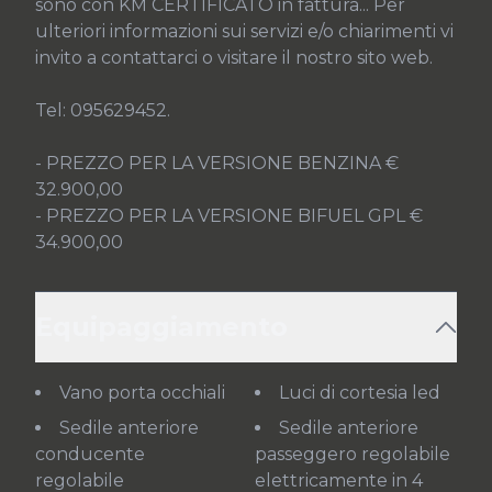
sono con KM CERTIFICATO in fattura... Per 
ulteriori informazioni sui servizi e/o chiarimenti vi 
invito a contattarci o visitare il nostro sito web.

Tel: 095629452.

- PREZZO PER LA VERSIONE BENZINA € 
32.900,00

- PREZZO PER LA VERSIONE BIFUEL GPL € 
34.900,00
Equipaggiamento
Vano porta occhiali
Luci di cortesia led
Sedile anteriore
Sedile anteriore
conducente
passeggero regolabile
regolabile
elettricamente in 4