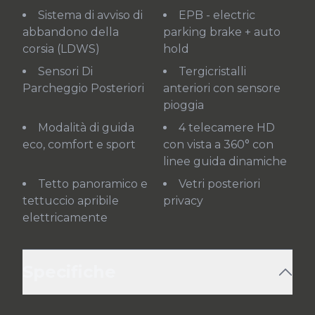
Sistema di avviso di
EPB - electric
abbandono della
parking brake + auto
corsia (LDWS)
hold
Sensori Di
Tergicristalli
Parcheggio Posteriori
anteriori con sensore
pioggia
Modalità di guida
4 telecamere HD
eco, comfort e sport
con vista a 360° con
linee guida dinamiche
Tetto panoramico e
Vetri posteriori
tettuccio apribile
privacy
elettricamente
Specifiche