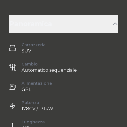
Panoramica
Carrozzeria
SUV
Cambio
Automatico sequenziale
Alimentazione
GPL
Potenza
178CV / 131kW
Lunghezza