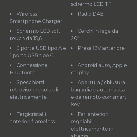
schermo LCD TF
Wireless
Radio DAB
Smartphone Charger
Schermo LCD soft
Cerchi in lega da
touch da 15,6"
20"
3 porte USB tipo A e
Presa 12V anteriore
1 porta USB tipo C
Connessione
Android auto, Apple
Bluetooth
carplay
Specchietti
Apertura / chiusura
retrovisori regolabili
bagagliaio automatica
elettricamente
e da remoto con smart
key
Tergicristalli
Fari anteriori
anteriori frameless
regolabili
elettricamente in
altezza