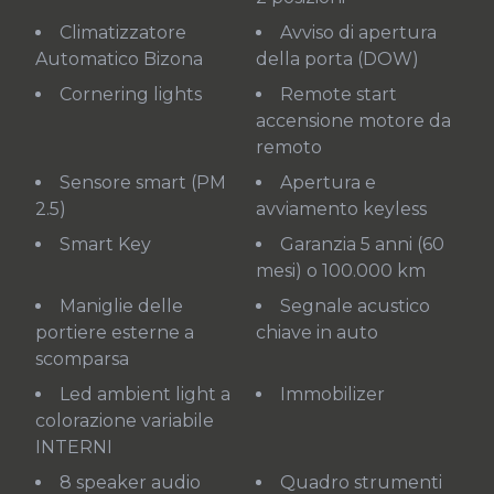
Climatizzatore
Avviso di apertura
Automatico Bizona
della porta (DOW)
Cornering lights
Remote start
accensione motore da
remoto
Sensore smart (PM
Apertura e
2.5)
avviamento keyless
Smart Key
Garanzia 5 anni (60
mesi) o 100.000 km
Maniglie delle
Segnale acustico
portiere esterne a
chiave in auto
scomparsa
Led ambient light a
Immobilizer
colorazione variabile
INTERNI
8 speaker audio
Quadro strumenti