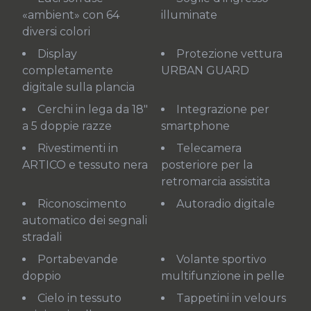
«ambient» con 64
illuminate
diversi colori
Display
Protezione vettura
completamente
URBAN GUARD
digitale sulla plancia
Cerchi in lega da 18"
Integrazione per
a 5 doppie razze
smartphone
Rivestimenti in
Telecamera
ARTICO e tessuto nera
posteriore per la
retromarcia assistita
Riconoscimento
Autoradio digitale
automatico dei segnali
stradali
Portabevande
Volante sportivo
doppio
multifunzione in pelle
Cielo in tessuto
Tappetini in velours