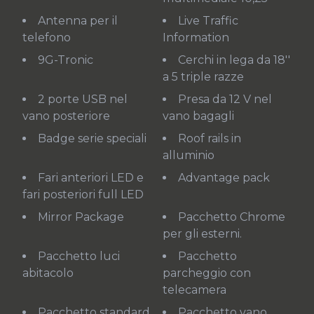
Antenna per il
Live Traffic
telefono
Information
9G-Tronic
Cerchi in lega da 18''
a 5 triple razze
2 porte USB nel
Presa da 12 V nel
vano posteriore
vano bagagli
Badge serie speciali
Roof rails in
alluminio
Fari anteriori LED e
Advantage pack
fari posteriori full LED
Mirror Package
Pacchetto Chrome
per gli esterni.
Pacchetto luci
Pacchetto
abitacolo
parcheggio con
telecamera
Pacchetto standard
Pacchetto vano