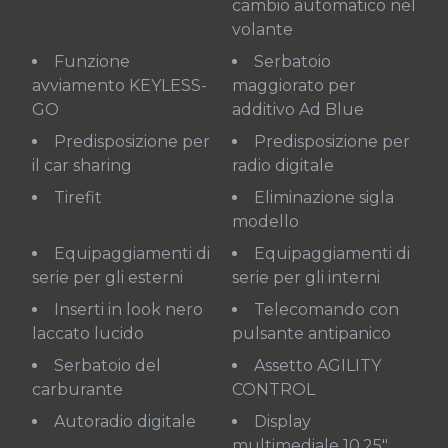
cambio automatico nel
volante
Funzione
Serbatoio
avviamento KEYLESS-
maggiorato per
GO
additivo Ad Blue
Predisposizione per
Predisposizione per
il car sharing
radio digitale
Tirefit
Eliminazione sigla
modello
Equipaggiamenti di
Equipaggiamenti di
serie per gli esterni
serie per gli interni
Inserti in look nero
Telecomando con
laccato lucido
pulsante antipanico
Serbatoio del
Assetto AGILITY
carburante
CONTROL
Autoradio digitale
Display
multimediale 10,25"