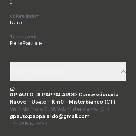
5
Colore interni
Nero
Tappezzeria
PelleParziale
Dove si trova?
GP AUTO DI PAPPALARDO Concessionaria
Nuovo - Usato - Km0 - Misterbianco (CT)
Via Aldo Moro 61, 95045 Misterbianco (CT)
gpauto.pappalardo@gmail.com
+39 095 629452