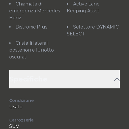
Chiamata di
Active Lane
emergenza Mercedes-
Keeping Assist
Benz
Distronic Plus
Selettore DYNAMIC
SELECT
Cristalli laterali
posteriori e lunotto
oscurati
Specifiche
Condizione
Usato
Carrozzeria
SUV