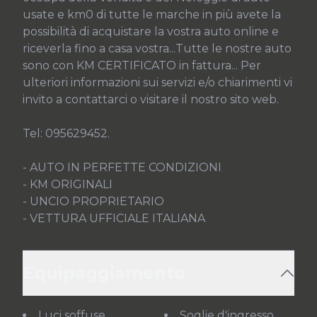
usate e km0 di tutte le marche in più avete la 
possibilità di acquistare la vostra auto online e 
riceverla fino a casa vostra...Tutte le nostre auto 
sono con KM CERTIFICATO in fattura... Per 
ulteriori informazioni sui servizi e/o chiarimenti vi 
invito a contattarci o visitare il nostro sito web.

Tel: 095629452.

- AUTO IN PERFETTE CONDIZIONI

- KM ORIGINALI

- UNCIO PROPRIETARIO

- VETTURA UFFICIALE ITALIANA
Equipaggiamento
Luci soffuse
Soglie d'ingresso