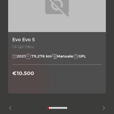
Evo Evo 5
1.6 Gpl 118cv
2021
79,276 km
Manuale
GPL
€10.500