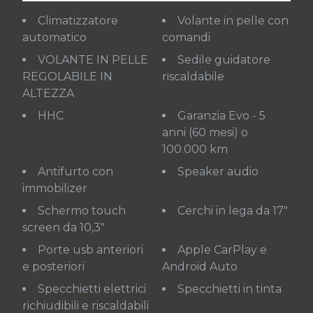
Climatizzatore
Volante in pelle con
automatico
comandi
VOLANTE IN PELLE
Sedile guidatore
REGOLABILE IN
riscaldabile
ALTEZZA
HHC
Garanzia Evo - 5
anni (60 mesi) o
100.000 km
Antifurto con
Speaker audio
immobilizer
Schermo touch
Cerchi in lega da 17"
screen da 10,3"
Porte usb anteriori
Apple CarPlay e
e posteriori
Android Auto
Specchietti elettrici
Specchietti in tinta
richiudibili e riscaldabili