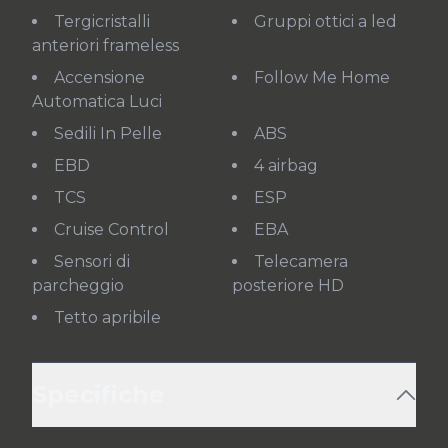
Tergicristalli
Gruppi ottici a led
anteriori frameless
Accensione
Follow Me Home
Automatica Luci
Sedili In Pelle
ABS
EBD
4 airbag
TCS
ESP
Cruise Control
EBA
Sensori di
Telecamera
parcheggio
posteriore HD
Tetto apribile
Specifiche