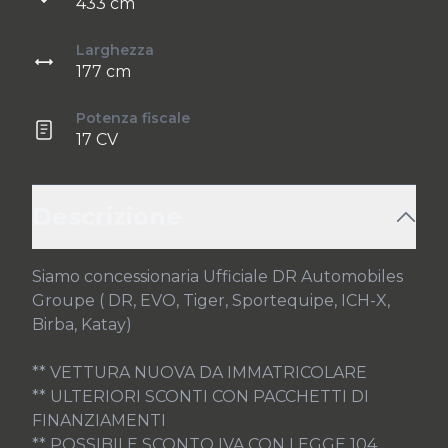
433 cm
Larghezza
177 cm
Potenza fiscale
17 CV
Descrizione
Siamo concessionaria Ufficiale DR Automobiles 
Groupe ( DR, EVO, Tiger, Sportequipe, ICH-X, 
Birba, Katay)

** VETTURA NUOVA DA IMMATRICOLARE

** ULTERIORI SCONTI CON PACCHETTI DI 
FINANZIAMENTI

** POSSIBILE SCONTO IVA CON LEGGE 104
