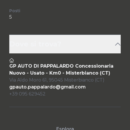
Posti
5
Dove si trova?
GP AUTO DI PAPPALARDO Concessionaria
Nuovo - Usato - Km0 - Misterbianco (CT)
Via Aldo Moro 61, 95045 Misterbianco (CT)
gpauto.pappalardo@gmail.com
+39 095 629452
Esplora