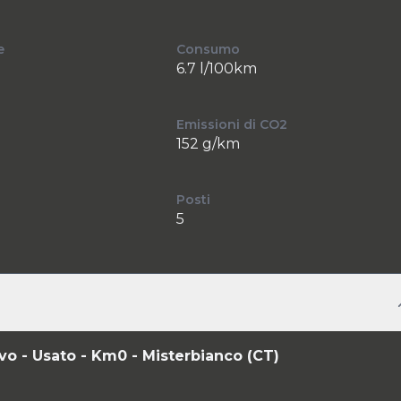
e
Consumo
6.7 l/100km
Emissioni di CO2
152 g/km
Posti
5
 - Usato - Km0 - Misterbianco (CT)