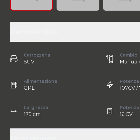
Panoramica
Carrozzeria
Cambio
SUV
Manual
Alimentazione
Potenza
GPL
107CV /
Larghezza
Potenza 
175 cm
16 CV
Descrizione