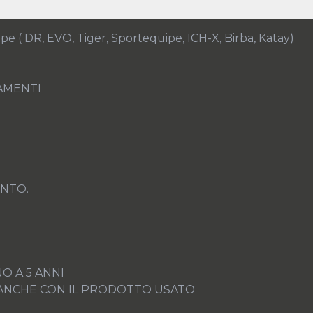
 ( DR, EVO, Tiger, Sportequipe, ICH-X, Birba, Katay)

AMENTI

NTO.

O A 5 ANNI

A ANCHE CON IL PRODOTTO USATO
