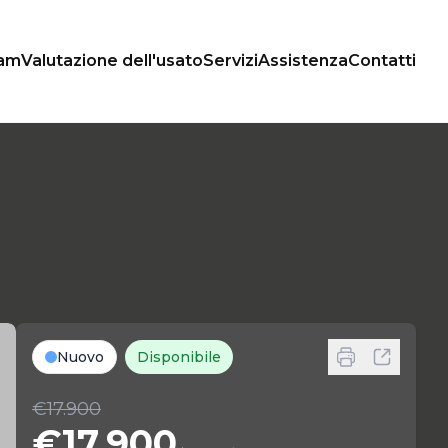
xam
Valutazione dell'usato
Servizi
Assistenza
Contatti
Nuovo
Disponibile
€17.900
€17.900