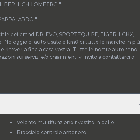
I PER IL CHILOMETRO "

 PAPPALARDO "

iale dei brand DR, EVO, SPORTEQUIPE, TIGER, I-CHX, 
l Noleggio di auto usate e km0 di tutte le marche in più
 e riceverla fino a casa vostra...Tutte le nostre auto sono 
oni sui servizi e/o chiarimenti vi invito a contattarci o 
Volante multifunzione rivestito in pelle
Bracciolo centrale anteriore