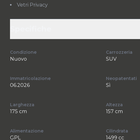
Vetri Privacy
Specifiche
Condizione
Carrozzeria
Nuovo
SUV
Immatricolazione
Neopatentati
06.2026
Sì
Larghezza
Altezza
175 cm
157 cm
Alimentazione
Cilindrata
GPL
1499 cc