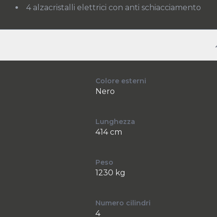
4 alzacristalli elettrici con anti schiacciamento
Colore esterni
Nero
Lunghezza
414 cm
Peso
1230 kg
Numero cilindri
4