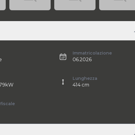
Immatricolazione
e
06.2026
Lunghezza
 79kW
414 cm
fiscale