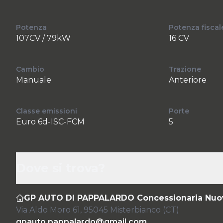
Potenza
Potenza fiscal
107CV / 79kW
16 CV
Cambio
Trazione
Manuale
Anteriore
Classe emissioni
Porte
Euro 6d-ISC-FCM
5
Dove si trova?
GP AUTO DI PAPPALARDO Concessionaria Nuovo
Via Aldo Moro 61, 95045 Misterbianco (CT)
gpauto.pappalardo@gmail.com