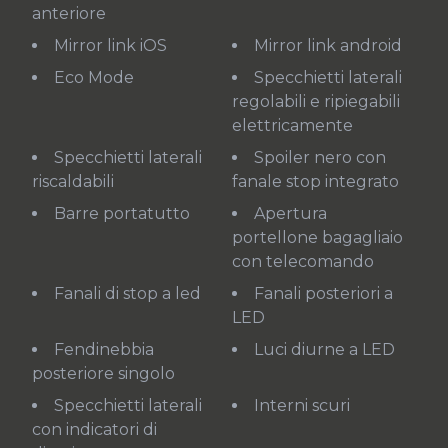
anteriore
Mirror link iOS
Mirror link android
Eco Mode
Specchietti laterali
regolabili e ripiegabili
elettricamente
Specchietti laterali
Spoiler nero con
riscaldabili
fanale stop integrato
Barre portatutto
Apertura
portellone bagagliaio
con telecomando
Fanali di stop a led
Fanali posteriori a
LED
Fendinebbia
Luci diurne a LED
posteriore singolo
Specchietti laterali
Interni scuri
con indicatori di