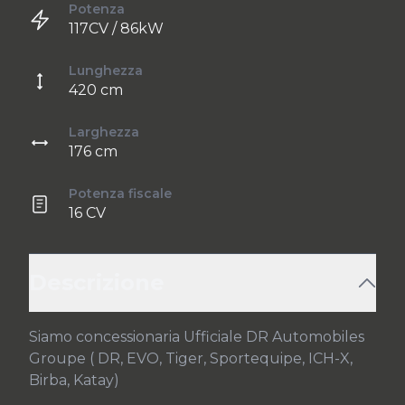
Potenza
117CV / 86kW
Lunghezza
420 cm
Larghezza
176 cm
Potenza fiscale
16 CV
Descrizione
Siamo concessionaria Ufficiale DR Automobiles 
Groupe ( DR, EVO, Tiger, Sportequipe, ICH-X, 
Birba, Katay)
