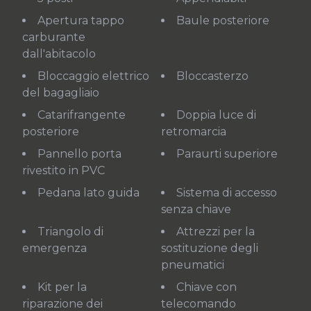
Apertura tappo
Baule posteriore
carburante
dall'abitacolo
Bloccaggio elettrico
Bloccasterzo
del bagagliaio
Catarifrangente
Doppia luce di
posteriore
retromarcia
Pannello porta
Paraurti superiore
rivestito in PVC
Pedana lato guida
Sistema di accesso
senza chiave
Triangolo di
Attrezzi per la
emergenza
sostituzione degli
pneumatici
Kit per la
Chiave con
riparazione dei
telecomando