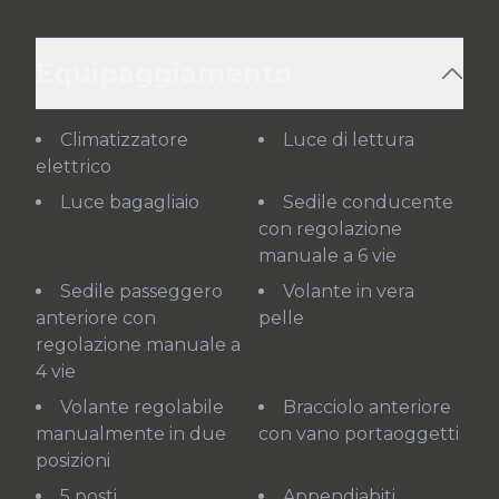
Equipaggiamento
Climatizzatore
Luce di lettura
elettrico
Luce bagagliaio
Sedile conducente
con regolazione
manuale a 6 vie
Sedile passeggero
Volante in vera
anteriore con
pelle
regolazione manuale a
4 vie
Volante regolabile
Bracciolo anteriore
manualmente in due
con vano portaoggetti
posizioni
5 posti
Appendiabiti