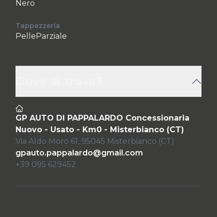
Nero
Tappezzeria
PelleParziale
Dove si trova?
GP AUTO DI PAPPALARDO Concessionaria
Nuovo - Usato - Km0 - Misterbianco (CT)
Via Aldo Moro 61, 95045 Misterbianco (CT)
gpauto.pappalardo@gmail.com
+39 095 629452