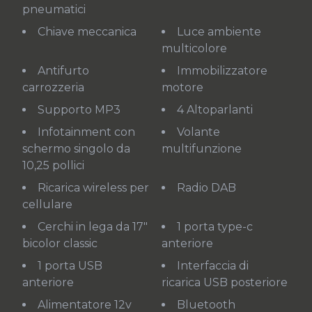
pneumatici
Chiave meccanica
Luce ambiente
multicolore
Antifurto
Immobilizzatore
carrozzeria
motore
Supporto MP3
4 Altoparlanti
Infotainment con
Volante
schermo singolo da
multifunzione
10,25 pollici
Ricarica wireless per
Radio DAB
cellulare
Cerchi in lega da 17"
1 porta type-c
bicolor classic
anteriore
1 porta USB
Interfaccia di
anteriore
ricarica USB posteriore
Alimentatore 12v
Bluetooth