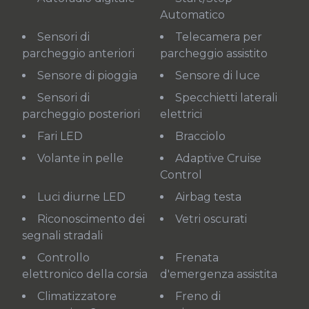
Automatico
Sensori di
Telecamera per
parcheggio anteriori
parcheggio assistito
Sensore di pioggia
Sensore di luce
Sensori di
Specchietti laterali
parcheggio posteriori
elettrici
Fari LED
Bracciolo
Volante in pelle
Adaptive Cruise
Control
Luci diurne LED
Airbag testa
Riconoscimento dei
Vetri oscurati
segnali stradali
Controllo
Frenata
elettronico della corsia
d'emergenza assistita
Climatizzatore
Freno di