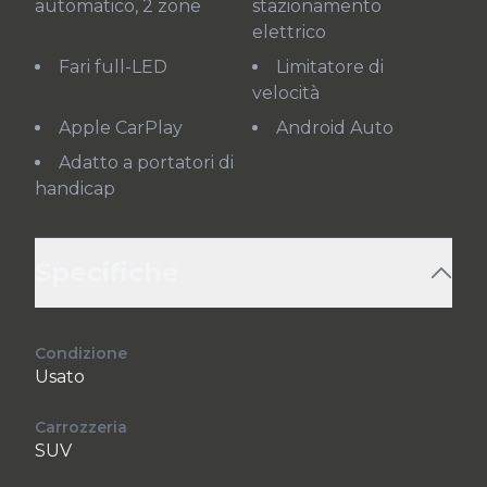
automatico, 2 zone
stazionamento
elettrico
Fari full-LED
Limitatore di
velocità
Apple CarPlay
Android Auto
Adatto a portatori di
handicap
Specifiche
Condizione
Usato
Carrozzeria
SUV