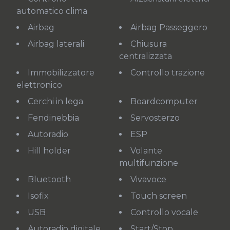
automatico clima
Airbag
Airbag Passeggero
Airbag laterali
Chiusura
centralizzata
Immobilizzatore
Controllo trazione
elettronico
Cerchi in lega
Boardcomputer
Fendinebbia
Servosterzo
Autoradio
ESP
Hill holder
Volante
multifunzione
Bluetooth
Vivavoce
Isofix
Touch screen
USB
Controllo vocale
Autoradio digitale
Start/Stop