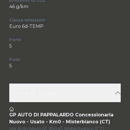
Emissioni di CO2
46 g/km
Classe emissioni
Euro 6d-TEMP
Porte
5
Posti
5
Dove si trova?
GP AUTO DI PAPPALARDO Concessionaria
Nuovo - Usato - Km0 - Misterbianco (CT)
Via Aldo Moro 61, 95045 Misterbianco (CT)